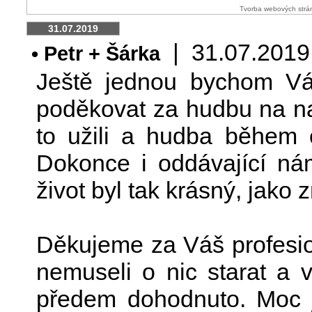
Tvorba webových strá
31.07.2019
| 31.07.2019 1
• Petr + Šárka
Ještě jednou bychom V
poděkovat za hudbu na na
to užili a hudba během o
Dokonce i oddávající ná
život byl tak krásný, jako z
Děkujeme za Váš profesio
nemuseli o nic starat a v
předem dohodnuto. Moc j