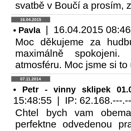
svatbě v Boučí a prosím, zů
16.04.2015
| 16.04.2015 08:46:5
• Pavla
Moc děkujeme za hudbu
maximálně spokojeni. 
atmosféru. Moc jsme si to 
07.11.2014
• Petr - vinny sklipek 01.0
15:48:55 | IP: 62.168.---.--
Chtel bych vam obema
perfektne odvedenou pra