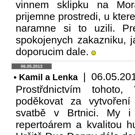
vinnem sklipku na Mor
prijemne prostredi, u kte
naramne si to uzili. 
spokojenych zakazniku, 
doporucim dale.
06.05.2013
| 06.05.2013
• Kamil a Lenka
Prostřdnictvím tohot
poděkovat za vytvoření
svatbě v Brtnici. My i
repertoárem a kvalitou h