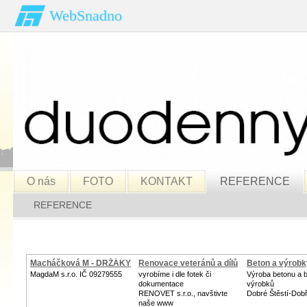
WebSnadno
O nás
FOTO
KONTAKT
REFERENCE
REFERENCE
Macháčková M - DRŽÁKY
Renovace veteránů a dílů
Beton a výrobk
MagdaM s.r.o. IČ 09279555
vyrobíme i dle fotek či
Výroba betonu a 
dokumentace
výrobků
RENOVET s.r.o., navštivte
Dobré Štěstí-Dob
naše www