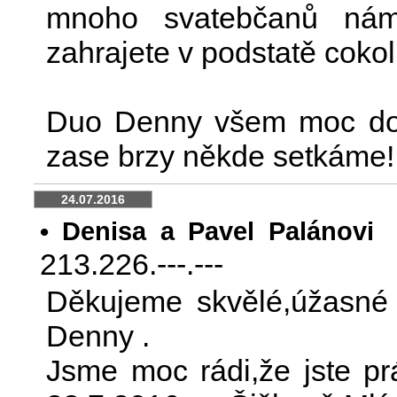
mnoho svatebčanů nám 
zahrajete v podstatě cokoli
Duo Denny všem moc do
zase brzy někde setkáme!
24.07.2016
|
• Denisa a Pavel Palánovi
213.226.---.---
Děkujeme skvělé,úžasné 
Denny .
Jsme moc rádi,že jste pr