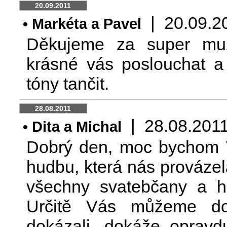
20.09.2011
| 20.09.201
• Markéta a Pavel
Děkujeme za super muz
krásné vás poslouchat a 
tóny tančit.
28.08.2011
| 28.08.2011 
• Dita a Michal
Dobrý den, moc bychom V
hudbu, která nás provázel
všechny svatebčany a 
Určitě Vás můžeme dop
dokázali, dokáže opravd