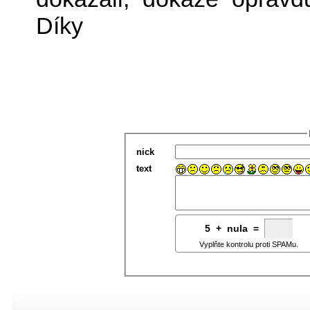
Díky
nick
text
5
1
+
3
nula =
Vyplňte kontrolu proti SPAMu.