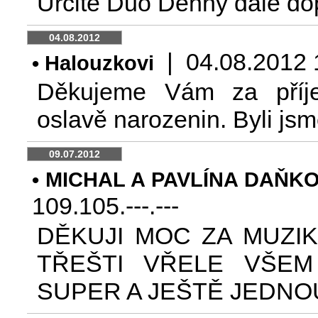
Určitě Duo Denny dále do
04.08.2012
| 04.08.2012 19
• Halouzkovi
Děkujeme Vám za příje
oslavě narozenin. Byli jsm
09.07.2012
• MICHAL A PAVLÍNA DAŇKO
109.105.---.---
DĚKUJI MOC ZA MUZIK
TŘEŠTI VŘELE VŠE
SUPER A JEŠTĚ JEDNO