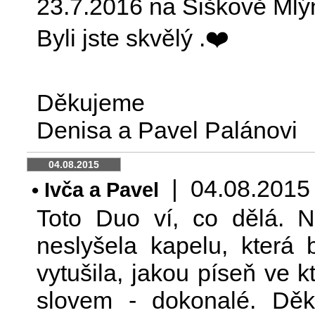
23.7.2016 na Šiškově Mlý
Byli jste skvělý .❤️
Děkujeme
Denisa a Pavel Palánovi
04.08.2015
| 04.08.2015 2
• Ivča a Pavel
Toto Duo ví, co dělá. Ni
neslyšela kapelu, která
vytušila, jakou píseň ve 
slovem - dokonalé. Dě